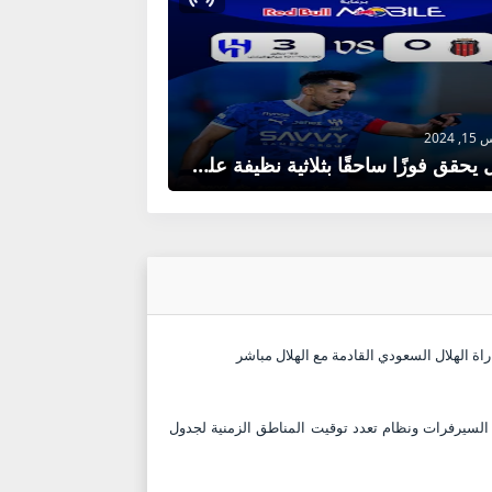
202
الهلال يحقق فوزًا ساحقًا بثلاثية نظيفة على الرياض في الجولة الثالثة من دوري روشن السعودي
راة الهلال السعودي القادمة مع الهلال مباشر
السيرفرات ونظام تعدد توقيت المناطق الزمنية لجدول