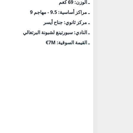
ـ الوزن: 69 كغم
ـ مراكز أساسية: 9.5 - مهاجم 9
ـ مركز ثانوي: جناح أيسر
ـ النادي: سبورتينغ لشبونة البرتغالي
ـ القيمة السوقية: 7M€