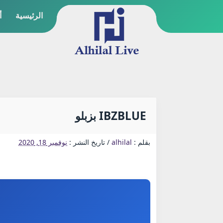
الرئيسية
أ
IBZBLUE بزبلو
بقلم :
alhilal
/
تاريخ النشر :
نوفمبر 18, 2020