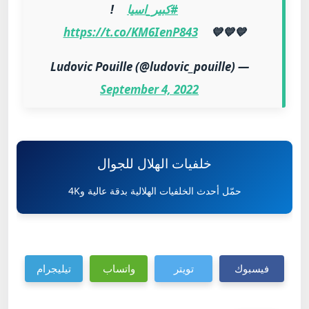
#كبير_اسيا
!
https://t.co/KM6IenP843
💙💙💙
— Ludovic Pouille (@ludovic_pouille)
September 4, 2022
خلفيات الهلال للجوال
حمّل أحدث الخلفيات الهلالية بدقة عالية و4K
فيسبوك
تويتر
واتساب
تيليجرام