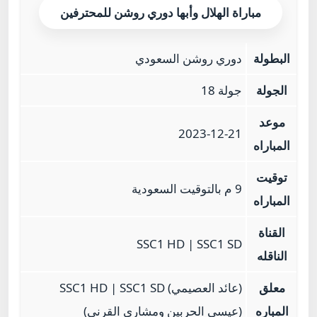
مباراة الهلال وأبها دوري روشن للمحترفين
البطولة
دوري روشن السعودي
الجولة
جولة 18
موعد
2023-12-21
المباراه
توقيت
9 م بالتوقيت السعودية
المباراه
القناة
SSC1 HD | SSC1 SD
الناقله
معلق
(عائد العصيمي) SSC1 HD | SSC1 SD
المباره
(عيسى الحربين ومشاري القرني)